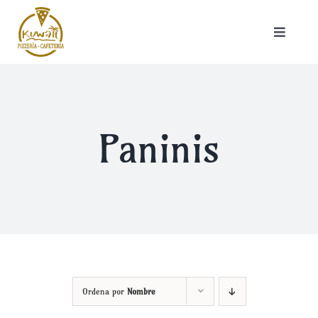
Saltar
al
Toggle
contenido
Navigat
Inicio
Carta
Paninis
Nuestra historia
Ordena por
Nombre